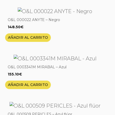
O&L 000022 ANYTE – Negro
148.50
€
AÑADIR AL CARRITO
O&L 0003341M MIRABAL – Azul
155.10
€
AÑADIR AL CARRITO
O&L 000509 PERICLES – Azul flúor