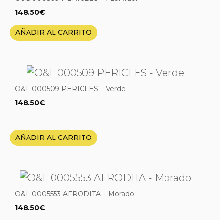
148.50
€
AÑADIR AL CARRITO
O&L 000509 PERICLES – Verde
148.50
€
AÑADIR AL CARRITO
O&L 0005553 AFRODITA – Morado
148.50
€