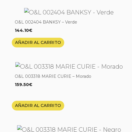
O&L 002404 BANKSY – Verde
144.10
€
AÑADIR AL CARRITO
O&L 003318 MARIE CURIE – Morado
159.50
€
AÑADIR AL CARRITO