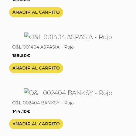
AÑADIR AL CARRITO
O&L 001404 ASPASIA – Rojo
159.50
€
AÑADIR AL CARRITO
O&L 002404 BANKSY – Rojo
144.10
€
AÑADIR AL CARRITO