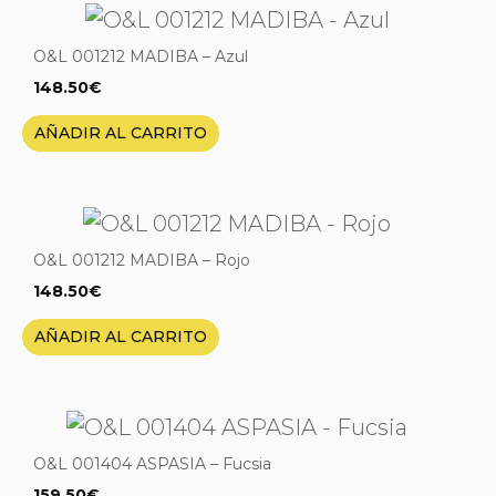
O&L 001212 MADIBA – Azul
148.50
€
AÑADIR AL CARRITO
O&L 001212 MADIBA – Rojo
148.50
€
AÑADIR AL CARRITO
O&L 001404 ASPASIA – Fucsia
159.50
€