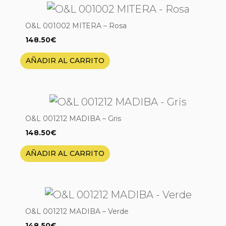
O&L 001002 MITERA – Rosa
148.50
€
AÑADIR AL CARRITO
O&L 001212 MADIBA – Gris
148.50
€
AÑADIR AL CARRITO
O&L 001212 MADIBA – Verde
148.50
€