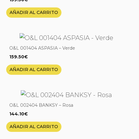
AÑADIR AL CARRITO
O&L 001404 ASPASIA – Verde
159.50
€
AÑADIR AL CARRITO
O&L 002404 BANKSY – Rosa
144.10
€
AÑADIR AL CARRITO