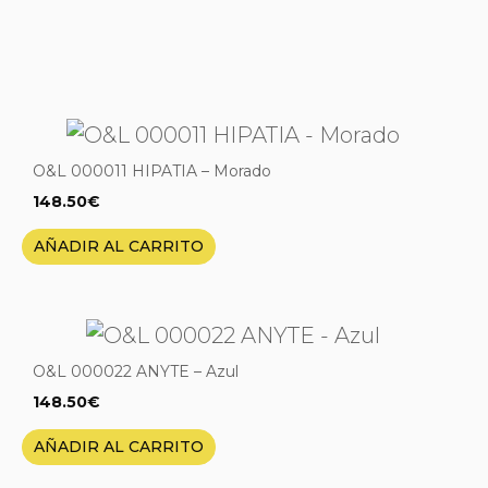
O&L 000011 HIPATIA – Morado
148.50
€
AÑADIR AL CARRITO
O&L 000022 ANYTE – Azul
148.50
€
AÑADIR AL CARRITO