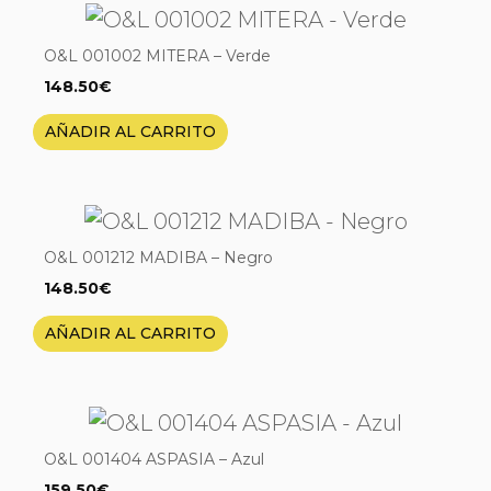
O&L 001002 MITERA – Verde
148.50
€
AÑADIR AL CARRITO
O&L 001212 MADIBA – Negro
148.50
€
AÑADIR AL CARRITO
O&L 001404 ASPASIA – Azul
159.50
€