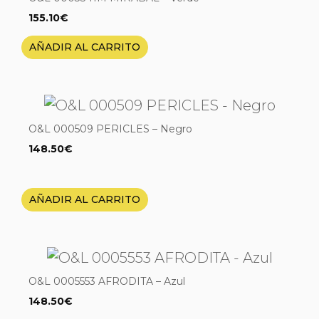
155.10
€
AÑADIR AL CARRITO
O&L 000509 PERICLES – Negro
148.50
€
AÑADIR AL CARRITO
O&L 0005553 AFRODITA – Azul
148.50
€