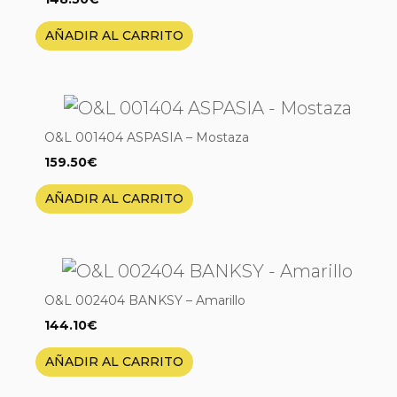
AÑADIR AL CARRITO
O&L 001404 ASPASIA – Mostaza
159.50
€
AÑADIR AL CARRITO
O&L 002404 BANKSY – Amarillo
144.10
€
AÑADIR AL CARRITO