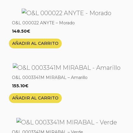
O&L 000022 ANYTE – Morado
148.50
€
AÑADIR AL CARRITO
O&L 0003341M MIRABAL – Amarillo
155.10
€
AÑADIR AL CARRITO
O&L 0003341M MIRABAL – Verde