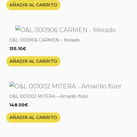
AÑADIR AL CARRITO
O&L 000906 CARMEN – Morado
155.10
€
AÑADIR AL CARRITO
O&L 001002 MITERA – Amarillo flúor
148.50
€
AÑADIR AL CARRITO