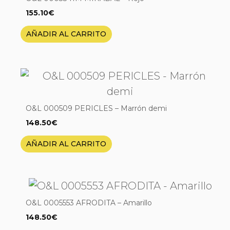
155.10
€
AÑADIR AL CARRITO
O&L 000509 PERICLES – Marrón demi
148.50
€
AÑADIR AL CARRITO
O&L 0005553 AFRODITA – Amarillo
148.50
€