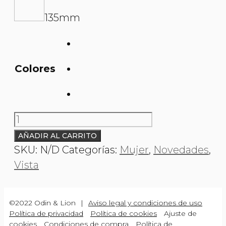
135mm
Colores
O&L
001002
AÑADIR AL CARRITO
MITERA
SKU:
N/D
Categorías:
Mujer
,
Novedades
,
cantidad
Vista
©2022 Odin & Lion
|
Aviso legal y condiciones de uso
Política de privacidad
Política de cookies
Ajuste de
cookies
Condiciones de compra
Política de