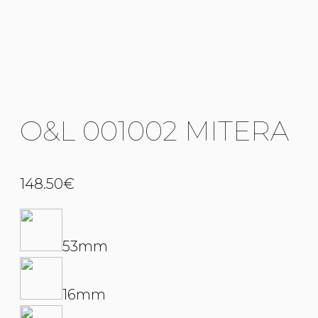
O&L 001002 MITERA
148.50
€
53mm
16mm