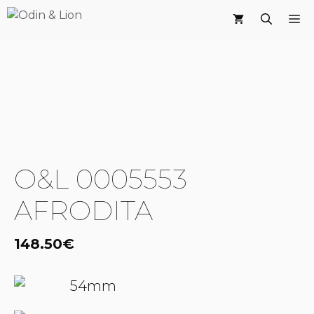
Saltar
M
al
contenido
O&L 0005553
AFRODITA
148.50
€
54mm