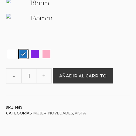
18mm
145mm
AÑADIR AL CARRITO
O&L
0005553
AFRODITA
cantidad
SKU:
N/D
CATEGORÍAS:
MUJER
,
NOVEDADES
,
VISTA