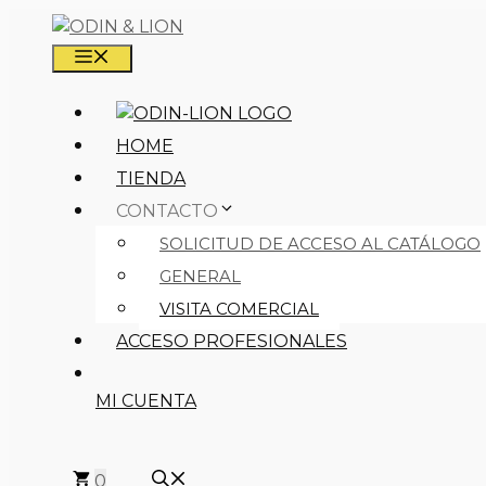
Saltar
al
MENÚ
contenido
HOME
TIENDA
CONTACTO
SOLICITUD DE ACCESO AL CATÁLOGO
GENERAL
VISITA COMERCIAL
ACCESO PROFESIONALES
MI CUENTA
0