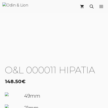
Saltar
M
al
contenido
O&L 000011 HIPATIA
148.50
€
49mm