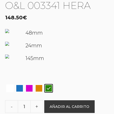
O&L 003341 HERA
148.50
€
48mm
24mm
145mm
AÑADIR AL CARRITO
O&L