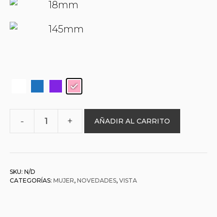
18mm
145mm
AÑADIR AL CARRITO
O&L
0005553
AFRODITA
cantidad
SKU:
N/D
CATEGORÍAS:
MUJER
,
NOVEDADES
,
VISTA