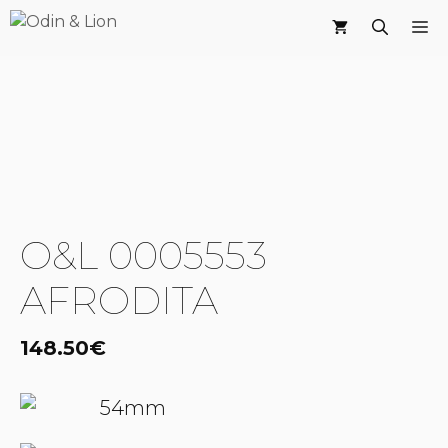
Saltar
M
al
contenido
O&L 0005553
AFRODITA
148.50
€
54mm