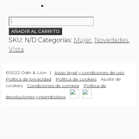
O&L
000011
AÑADIR AL CARRITO
HIPATIA
SKU:
N/D
Categorías:
Mujer
,
Novedades
,
cantidad
Vista
©2022 Odin & Lion
|
Aviso legal y condiciones de uso
Política de privacidad
Política de cookies
Ajuste de
cookies
Condiciones de compra
Política de
devoluciones y reembolsos