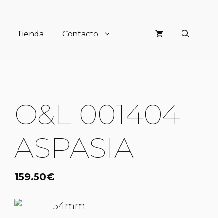
Tienda
Contacto
O&L 001404
ASPASIA
159.50
€
54mm