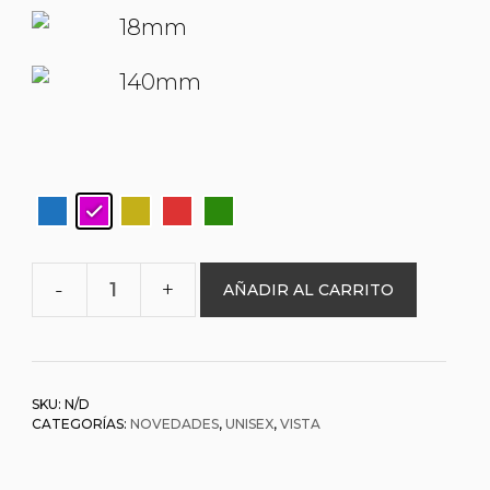
18mm
140mm
AÑADIR AL CARRITO
O&L
001404
ASPASIA
cantidad
SKU:
N/D
CATEGORÍAS:
NOVEDADES
,
UNISEX
,
VISTA