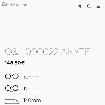
Saltar
M
al
contenido
O&L 000022 ANYTE
148.50
€
53mm
17mm
140mm