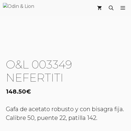
Saltar
M
al
contenido
O&L 003349
NEFERTITI
148.50
€
Gafa de acetato robusto y con bisagra fija.
Calibre 50, puente 22, patilla 142.