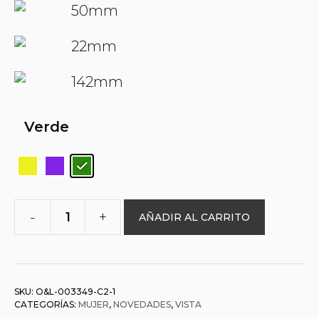
50mm
22mm
142mm
Verde
-
+
AÑADIR AL CARRITO
O&L
003349
NEFERTITI
cantidad
SKU:
O&L-003349-C2-1
CATEGORÍAS:
MUJER
,
NOVEDADES
,
VISTA