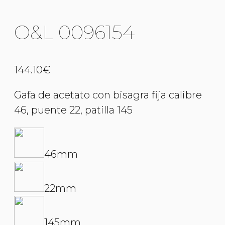
O&L 0096154
144.10
€
Gafa de acetato con bisagra fija calibre
46, puente 22, patilla 145
46mm
22mm
145mm