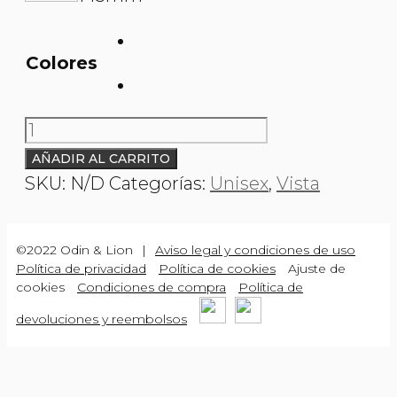
Colores
O&L
0096154
AÑADIR AL CARRITO
cantidad
SKU:
N/D
Categorías:
Unisex
,
Vista
©2022 Odin & Lion
|
Aviso legal y condiciones de uso
Política de privacidad
Política de cookies
Ajuste de
cookies
Condiciones de compra
Política de
devoluciones y reembolsos