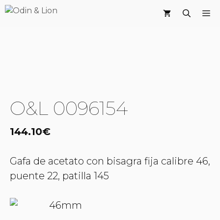
Saltar
M
al
contenido
O&L 0096154
144.10
€
Gafa de acetato con bisagra fija calibre 46,
puente 22, patilla 145
46mm