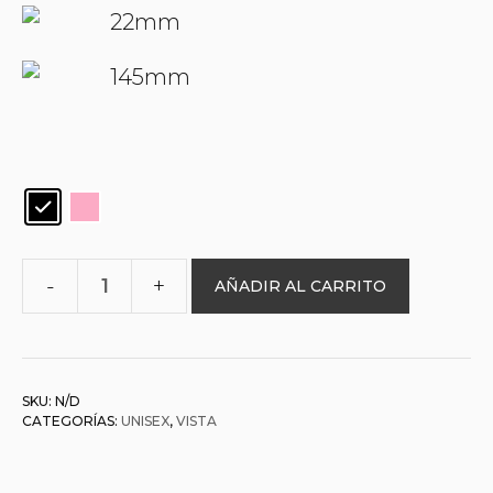
22mm
145mm
AÑADIR AL CARRITO
O&L
0096154
cantidad
SKU:
N/D
CATEGORÍAS:
UNISEX
,
VISTA