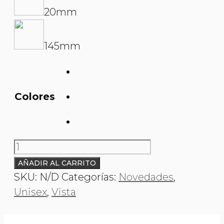
20mm
145mm
Colores
O&L
003336
AÑADIR AL CARRITO
MAZZULION
SKU:
N/D
Categorías:
Novedades
,
cantidad
Unisex
,
Vista