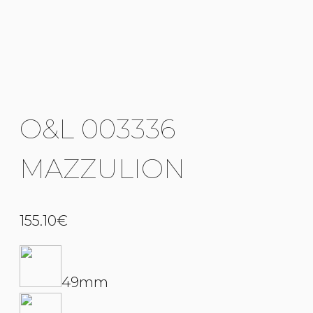
O&L 003336
MAZZULION
155.10
€
49mm