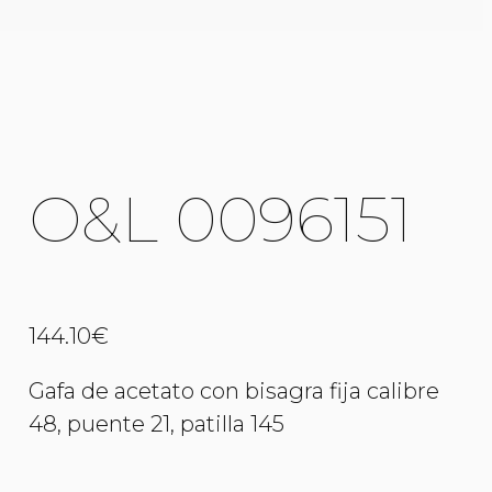
O&L 0096151
144.10
€
Gafa de acetato con bisagra fija calibre
48, puente 21, patilla 145