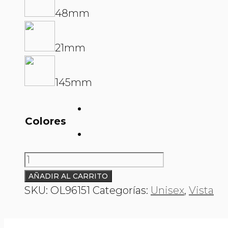
48mm
21mm
145mm
Colores
O&L
0096151
AÑADIR AL CARRITO
cantidad
SKU:
OL96151
Categorías:
Unisex
,
Vista