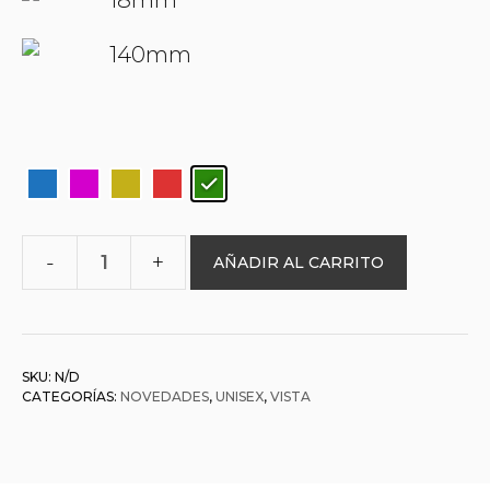
18mm
140mm
AÑADIR AL CARRITO
O&L
001404
ASPASIA
cantidad
SKU:
N/D
CATEGORÍAS:
NOVEDADES
,
UNISEX
,
VISTA