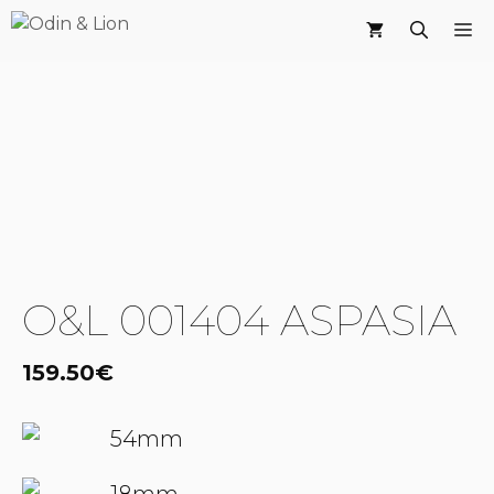
Saltar
M
al
contenido
O&L 001404 ASPASIA
159.50
€
54mm