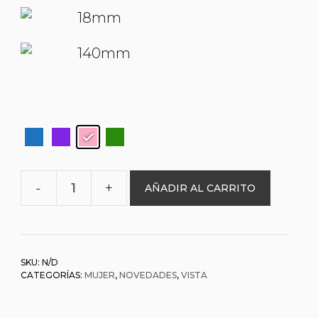
18mm
140mm
AÑADIR AL CARRITO
O&L
000906
CARMEN
cantidad
SKU:
N/D
CATEGORÍAS:
MUJER
,
NOVEDADES
,
VISTA