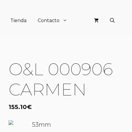
Tienda
Contacto
O&L 000906
CARMEN
155.10
€
53mm