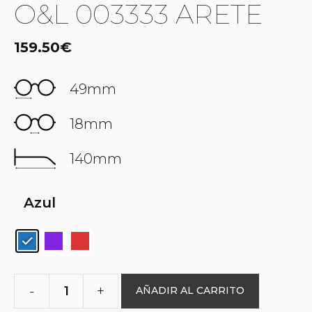
O&L 003333 ARETE
159.50
€
49mm
18mm
140mm
Azul
-
+
AÑADIR AL CARRITO
O&L