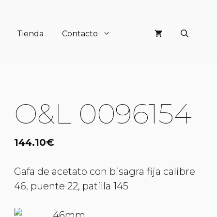
Tienda
Contacto
O&L 0096154
144.10
€
Gafa de acetato con bisagra fija calibre
46, puente 22, patilla 145
46mm