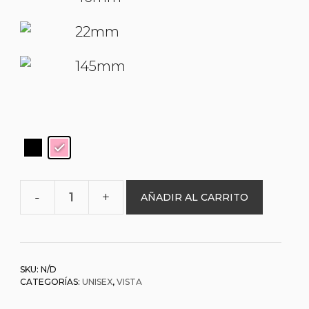
22mm
145mm
AÑADIR AL CARRITO
O&L
0096154
cantidad
SKU:
N/D
CATEGORÍAS:
UNISEX
,
VISTA