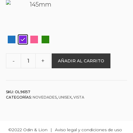
145mm
AÑADIR AL CARRITO
O&L
003746
cantidad
SKU:
OL96157
CATEGORÍAS:
NOVEDADES
,
UNISEX
,
VISTA
©2022 Odin & Lion
|
Aviso legal y condiciones de uso