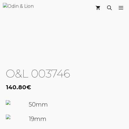
Saltar
M
al
contenido
O&L 003746
140.80
€
50mm
19mm