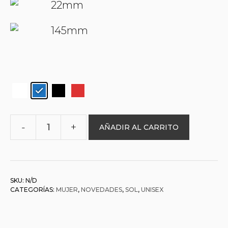
22mm
145mm
AÑADIR AL CARRITO
O&L
994575
GRUYERE
cantidad
SKU:
N/D
CATEGORÍAS:
MUJER
,
NOVEDADES
,
SOL
,
UNISEX