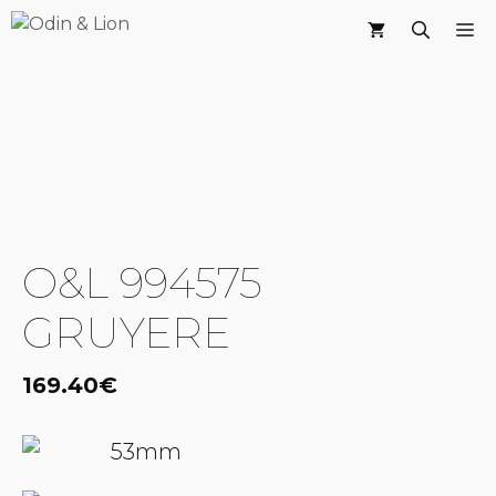
Saltar
M
al
contenido
O&L 994575
GRUYERE
169.40
€
53mm