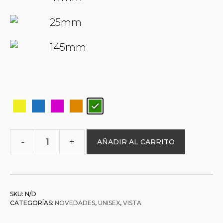
25mm
145mm
AÑADIR AL CARRITO
O&L
003340
NAPOLENEON
cantidad
SKU:
N/D
CATEGORÍAS:
NOVEDADES
,
UNISEX
,
VISTA