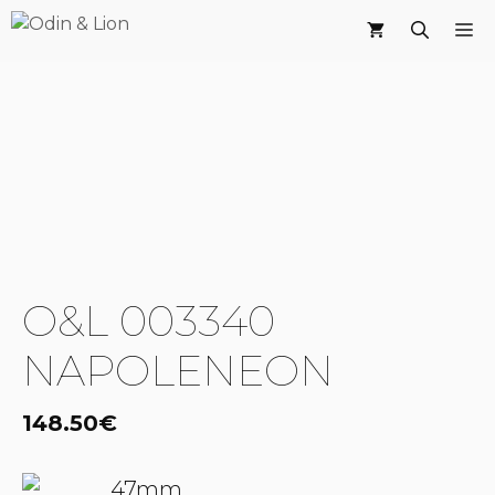
Saltar
M
al
contenido
O&L 003340
NAPOLENEON
148.50
€
47mm