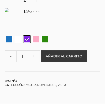
21mm
145mm
AÑADIR AL CARRITO
O&L
000011
HIPATIA
cantidad
SKU:
N/D
CATEGORÍAS:
MUJER
,
NOVEDADES
,
VISTA