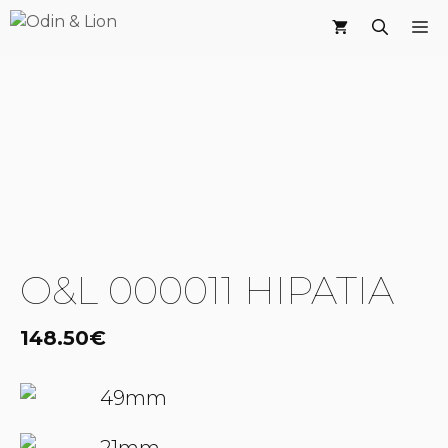
Saltar
M
al
contenido
O&L 000011 HIPATIA
148.50
€
49mm