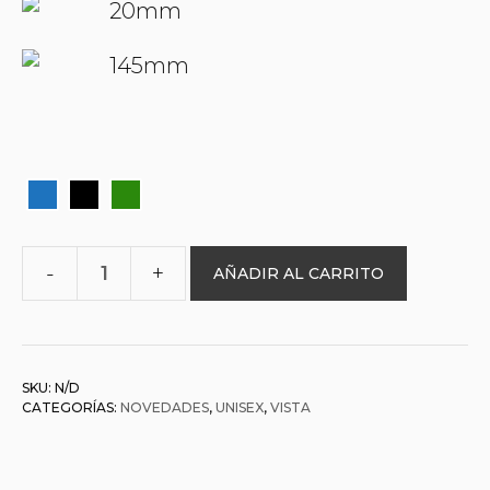
20mm
145mm
AÑADIR AL CARRITO
O&L
003336
MAZZULION
cantidad
SKU:
N/D
CATEGORÍAS:
NOVEDADES
,
UNISEX
,
VISTA