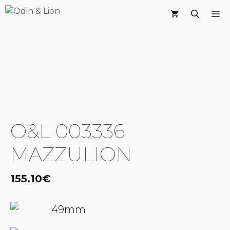
Saltar
M
al
contenido
O&L 003336
MAZZULION
155.10
€
49mm