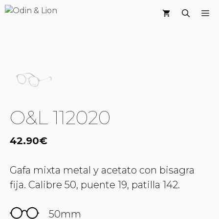
Saltar
M
al
contenido
O&L 112020
42.90
€
Gafa mixta metal y acetato con bisagra
fija. Calibre 50, puente 19, patilla 142.
50mm