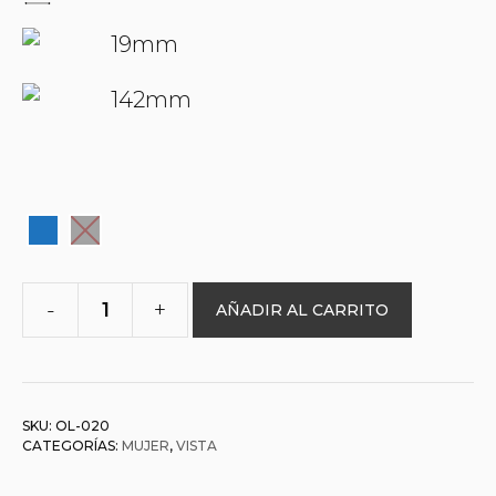
19mm
142mm
-
+
AÑADIR AL CARRITO
O&L
112020
cantidad
SKU:
OL-020
CATEGORÍAS:
MUJER
,
VISTA