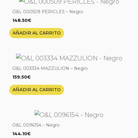
O&L 000509 PERICLES – Negro
148.50
€
AÑADIR AL CARRITO
O&L 003334 MAZZULION – Negro
159.50
€
AÑADIR AL CARRITO
O&L 0096154 – Negro
144.10
€