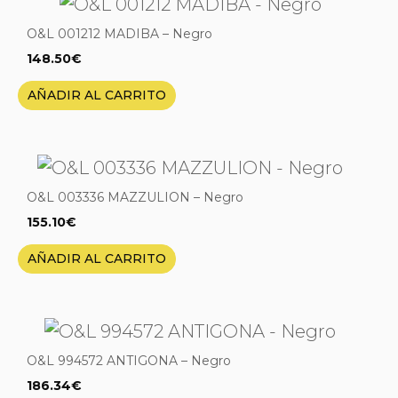
O&L 001212 MADIBA – Negro
148.50
€
AÑADIR AL CARRITO
O&L 003336 MAZZULION – Negro
155.10
€
AÑADIR AL CARRITO
O&L 994572 ANTIGONA – Negro
186.34
€