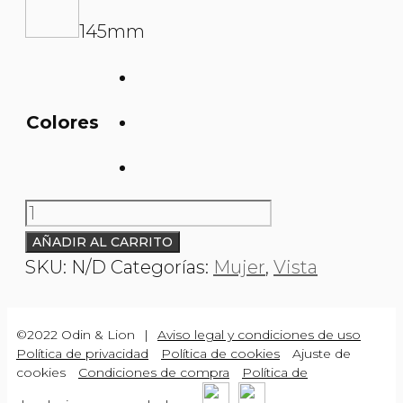
145mm
Colores
O&L
005520
AÑADIR AL CARRITO
cantidad
SKU:
N/D
Categorías:
Mujer
,
Vista
©2022 Odin & Lion
|
Aviso legal y condiciones de uso
Política de privacidad
Política de cookies
Ajuste de
cookies
Condiciones de compra
Política de