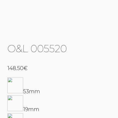
O&L 005520
148.50
€
53mm
19mm