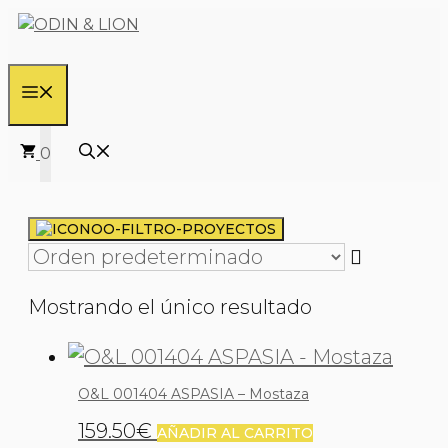
Saltar
al
contenido
MENÚ
0
Mostrando el único resultado
O&L 001404 ASPASIA – Mostaza
159.50
€
AÑADIR AL CARRITO