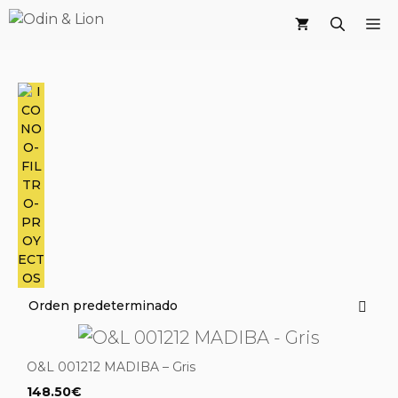
Saltar
M
al
contenido
O&L 001212 MADIBA – Gris
148.50
€